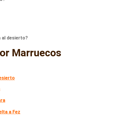
 al desierto?
por Marruecos
esierto
h
ara
elta a Fez