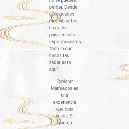
no te puedes
perder. Desde
las ciudades
más vibrantes
hasta los
paisajes más
espectaculares,
todo lo que
necesitas
saber está
aquí.
Explorar
Marruecos es
una
experiencia
que deja
huella. Si
quieres