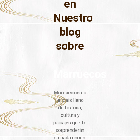
en
Nuestro
blog
sobre
Marruecos
Marruecos
es
un país lleno
de historia,
cultura y
paisajes que te
sorprenderán
en cada rincón.