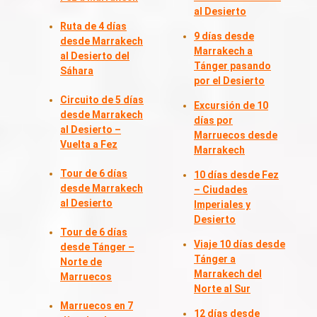
al Desierto
Ruta de 4 días
9 días desde
desde Marrakech
Marrakech a
al Desierto del
Tánger pasando
Sáhara
por el Desierto
Circuito de 5 días
Excursión de 10
desde Marrakech
días por
al Desierto –
Marruecos desde
Vuelta a Fez
Marrakech
Tour de 6 días
10 días desde Fez
desde Marrakech
– Ciudades
al Desierto
Imperiales y
Desierto
Tour de 6 días
Viaje 10 días desde
desde Tánger –
Tánger a
Norte de
Marrakech del
Marruecos
Norte al Sur
Marruecos en 7
12 días desde