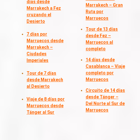
días desde
Marrakech – Gran
Marrakech a Fez
Ruta por
cruzando el
Marruecos
Desierto
Tour de 13 días
7 días por
desde Fez –
Marruecos desde
Marruecos al
Marrakech –
completo
Ciudades
14 días desde
Imperiales
Casablanca – Viaje
completo por
Tour de 7 días
Marruecos
desde Marrakech
al Desierto
Circuito de 14 días
desde Tánger –
Viaje de 8 días por
Del Norte al Sur de
Marruecos desde
Marruecos
Tánger al Sur