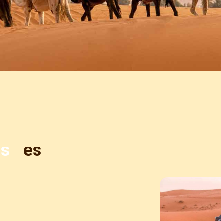
os
es