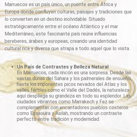
Marruecos es un país único, un puente entre África y
Europa donde confluyen culturas, paisajes y tradiciones que
lo convierten en un destino inolvidable. Situado
estratégicamente entre el océano Atlántico y el mar
Mediterráneo, este fascinante país reúne influencias
bereberes, árabes y europeas, creando una identidad
cultural rica y diversa que atrapa a todo aquel que lo visita.
Un País de Contrastes y Belleza Natural
En Marruecos, cada rincón es una sorpresa. Desde las
vastas dunas del Sahara y los palmerales de ensueño,
hasta los imponentes picos nevados del Atlas y los
valles fértiles como el Valle del Dadés, la naturaleza
aquí despliega su grandeza en todo su esplendor. Las
ciudades vibrantes como Marrakech y Fez se
complementan con encantadores pueblos costeros
como Essaouira y Asilah, mostrando un contraste
perfecto entre tradición y modernidad.